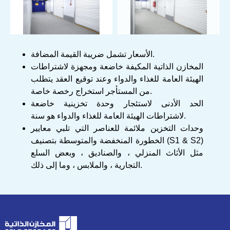
فضلا أدخل وصف المواد المخزنة، إذا كانت لديك ملاحظات بخصوص
الحجز يرجى وضعها هنا
الأسعار تشمل ضريبة القيمة المضافة.
ارسال
المخازن الذاتية المكيفة خاضعة ومجهزة لاشتراطات
الهيئة العامة للغذاء والدواء وعند توقيع العقد يتطلب
من المستأجر استخراج رخصة خاصة.
الحد الأدنى لاستئجار وحدة تخزينية خاضعة
لاشتراطات الهيئة العامة للغذاء والدواء هو سنة.
وحدات التخزين ملائمة للعناصر التي تلبي معايير
الخطورة المنخفضة والمتوسطة بتصنيف (S1 & S2)
مثل الأثاث المنزلي ، والصناديق ، وبعض السلع
التجارية ، والملابس ، وما إلى ذلك.