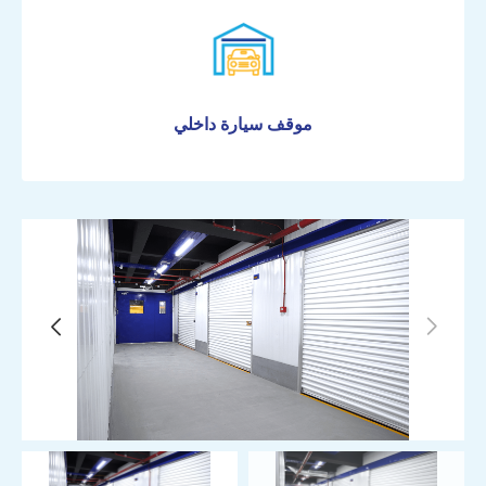
وحدة تخزين مكيفة 2م × 3م (6 متر مربع)
تاريخ بداية الحجز
موقف سيارة داخلي
المدة
شهري
ربع سنوي (خصم 7% عند الدفع المسبق)
نصف سنوي (خصم 15% عند الدفع المسبق)
سنوي (خصم 25% عند الدفع المسبق)
الأسعار تشمل ضريبة القيمة المضافة *
وصف المواد المخزنة