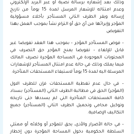
وذلك بعد إشعاره برسالة نصية أو عبر البريد الإلكتروني
وعدم امتثاله للإشعار المرسل لمدة 15 يوماً من تاريخ
إرساله ويقر الطرف الثاني المستأجر بأخلاء مسؤولية
المؤجر وإبرائها من أي حق أو التزام نشأ بموجب العمل بهذا
التفويض
– فوض المستأجر المؤجر – بموجب هذا العقد تفويضا غير
قابل للإلغاء – تفويضا يمنح المؤجر حق التصرف في
المحتويات الموجودة في المساحة المؤجرة تصرف المالك
فيما يملك وذلك في حالة عدم امتثال المستأجر للإشعارات
المرسلة اليه لمدة 15 يوماً لاستيفاء المستحقات المتأخرة.
– في حال عدم تغطية المستحقات فإن للطرف الاول
(المؤجر) الحق في مطالبة الطرف الثاني (المستأجر) بسداد
كافة المستحقات المتأخرة التي لم يسددها حتى تاريخه
وتوكيل محامي وتحميل الطرف الثاني (المستأجر) جميع
التكاليف الإضافية.
– في حالة الأضرار والأذى، يحق للمؤجر أو وكلائه أو ممثلي
السلطة الحكومية دخول المساحة المؤجرة دون إخطار