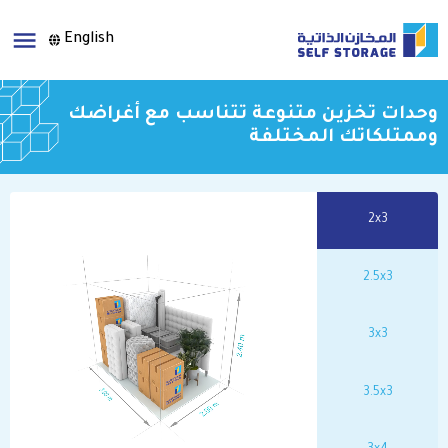
English
وحدات تخزين متنوعة تتناسب مع أغراضك
وممتلكاتك المختلفة
2x3
2.5x3
3x3
3.5x3