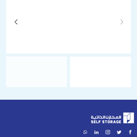
صفة المستأجر
*
شخصي
شركة
وحدة التخزين المطلوبة
وحدة تخزين مكيفة 2م × 3م (6 متر مربع)
تاريخ بداية الحجز
*
المدة
*
شهري
ربع سنوي (خصم 7% عند الدفع المسبق)