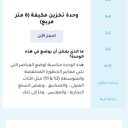
3x4
وحدة تخزين مكيفة (6 متر
4x4
البيانات الشخصية
مربع)
الاسم الأول
*
9x2
احجز الأن
3x8
ما الذي يمكن أن يوضع في هذه
الوحدة؟
الاسم الأخير
*
هذه الوحدة مناسبة لوضع العناصر التي
4x10
تلبي معايير الخطورة المنخفضة
والمتوسطة (S1 & S2) مثل الأثاث
سيارة مظلل
المنزلي ، والصناديق ، وبعض السلع
البريد الالكترونى
*
التجارية ، والملابس ، وما إلى ذلك.
دراجة نارية
رقم الجوال
*