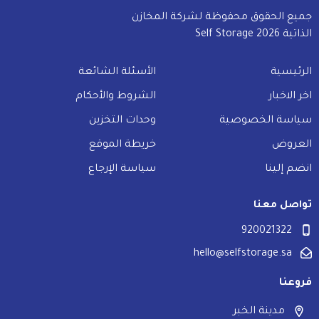
نصف سنوي (خصم 15% عند الدفع المسبق)
جميع الحقوق محفوظة لشركة المخازن
سنوي (خصم 25% عند الدفع المسبق)
الذاتية Self Storage 2026
الأسعار تشمل ضريبة القيمة المضافة *
الرئيسية
الأسئلة الشائعة
اخر الاخبار
الشروط والأحكام
وصف المواد المخزنة
*
سياسة الخصوصية
وحدات التخزين
العروض
خريطة الموقع
انضم إلينا
سياسة الإرجاع
فضلا أدخل وصف المواد المخزنة، إذا كانت لديك ملاحظات بخصوص
الحجز يرجى وضعها هنا
تواصل معنا
920021322
ارسال
hello@selfstorage.sa
فروعنا
مدينة الخبر