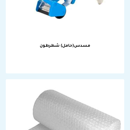
مسدس(حامل) شطرطون