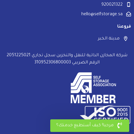
920021322
hello@selfstorage.sa
فروعنا
مدينة الخبر
شركة المخازن الذاتية للنقل والتخزين سجل تجاري 2051225021
الرقم الضريبي 310952306800003
مرحبا! كيف أستطيع خدمتك؟