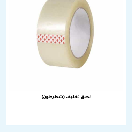
لصق تغليف (شطرطون)