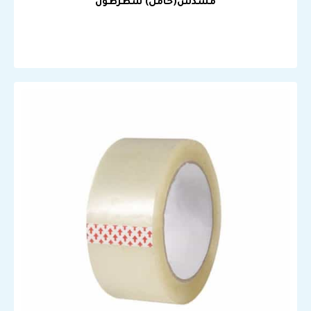
مسدس(حامل) شطرطون