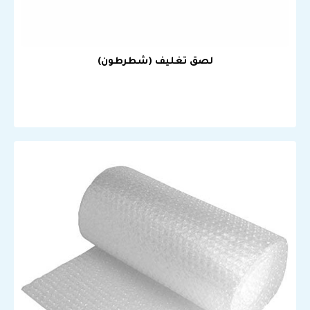
لصق تغليف (شطرطون)