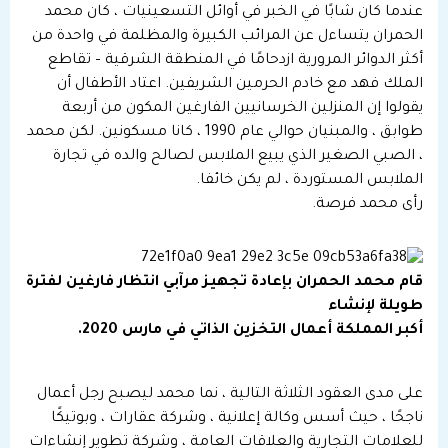
عندما كان شابًا في الخبر في أوائل التسعينيات ، كان محمد
الحمران يتساءل عن المرائب الكبيرة والمظلمة في واحدة من
أكثر الدوائر المرورية ازدحامًا في المنطقة الشرقية – تقاطع
الملك فهد مع خادم الحرمين الشريفين. اعتاد الأطفال أن
يقولوا إن المنزلين الخرسانيين الفارغين المكون من أربعة
طوابق ، والمبنيان حوالي عام 1990 ، كانا مسكونين. لكن محمد
، الصبي الصغير الذي يبيع الملابس لصالح والده في تجارة
الملابس المستوردة ، لم يكن خائفا.
رأى محمد فرصة.
قام محمد الحمران بإعادة تجهيز مرآبي انتظار فارغين لفترة
طويلة لإنشاء
أكبر المملكة أعمال التخزين الذاتي في مارس 2020.
على مدى العقود الثلاثة التالية ، نما محمد ليصبح رجل أعمال
ناجحًا ، حيث أسس وكالة إعلانية ، وشركة عقارات ، وبوتيكًا
للعلامات التجارية والعلاقات العامة ، وشركة تطوير إنشاءات