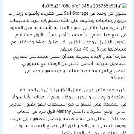
تحتوي كل وحدة في Self-Storage على كهرباء وأضواء وإنذارات
حريق ورشاشات وتكييف على ثلاثة مستويات تبريد لاستيعاب
كل شيء من الأثاث إلى المواد الغذائية الأساسية مثل القهوة.
في ربيع هذا العام ، بدأ محمد بتأجير المرآب الأول حيث قام
بتحويل الثاني إلى وحدات تخزين ، كل طابق به 54 وحدة تتراوح
مساحتها من 6 إلى 40 مترًا مربعًا.
سارت أعمال البناء بسرعة بعد أن حصل محمد على تصاريح
لتشغيل شركته. أمضى الكثير من الوقت مع مسؤولي
التصاريح لمراجعة خطة عمله – وهو مفهوم جديد في
المملكة.
لكن محمد مثابر. درس أعمال التخزين الذاتي في المملكة
المتحدة والإمارات والبحرين ، وكان يعلم أن هناك أيضًا سوقًا
في المملكة. عمل لسنوات مع السلطات للفوز بقبول التخزين
الذاتي ، ومع الشركاء ، افتتح Makzny لأول مرة في الدمام.
بعد ذلك ، انطلق من تلقاء نفسه لإحضار المفهوم إلى مرائب
وقوف السيارات في الخبر الذي كان يتطلع إليه منذ سنوات.
كان العثور على مالكي المباني تحديًا.