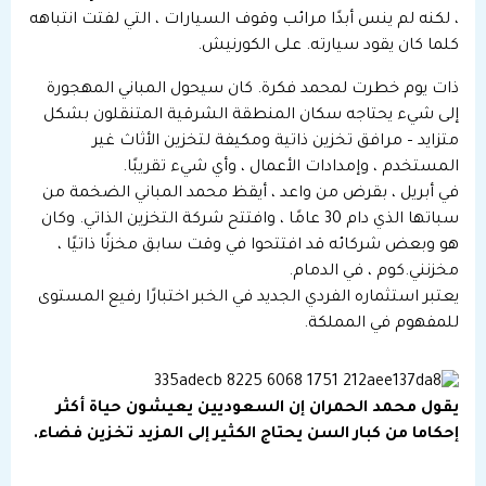
، لكنه لم ينس أبدًا مرائب وقوف السيارات ، التي لفتت انتباهه
كلما كان يقود سيارته. على الكورنيش.
ذات يوم خطرت لمحمد فكرة. كان سيحول المباني المهجورة
إلى شيء يحتاجه سكان المنطقة الشرقية المتنقلون بشكل
متزايد – مرافق تخزين ذاتية ومكيفة لتخزين الأثاث غير
المستخدم ، وإمدادات الأعمال ، وأي شيء تقريبًا.
في أبريل ، بقرض من واعد ، أيقظ محمد المباني الضخمة من
سباتها الذي دام 30 عامًا ، وافتتح شركة التخزين الذاتي. وكان
هو وبعض شركائه قد افتتحوا في وقت سابق مخزنًا ذاتيًا ،
مخزنني.كوم ، في الدمام.
يعتبر استثماره الفردي الجديد في الخبر اختبارًا رفيع المستوى
للمفهوم في المملكة.
يقول محمد الحمران إن السعوديين يعيشون حياة أكثر
إحكاما من كبار السن يحتاج الكثير إلى المزيد تخزين فضاء.