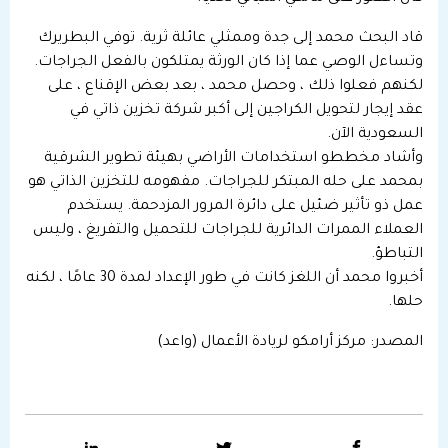
قاد البحث محمد إلى جدة وممثلي عائلة ثرية. توفي البطريرك
وتساءل الوصي عما إذا كان الورثة يمتلكون بالفعل الجراجات.
لكنهم فعلوا ذلك ، وحصل محمد ، بعد بعض الإقناع ، على
عقد إيجار لتحويل الكراجين إلى أكبر شركة تخزين ذاتي في
السعودية الآن.
وأشاد مخططو استخدامات الأراضي بهيئة تطوير الشرقية
بمحمد على حله المبتكر للجراجات. مفهومه للتخزين الذاتي هو
عمل ذو تأثير ضئيل على دائرة المرور المزدحمة. يستخدم
العملاء الممرات الدائرية للجراجات للتحميل والتفريغ ، وليس
التباطؤ.
أخبروا محمد أن اللغز كانت في طور الإعداد لمدة 30 عامًا ، لكنه
حلها.
المصدر:
مركز أرامكو لريادة الأعمال (واعد)